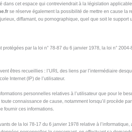
ans cet espace qui contreviendrait à la législation applicable e
he.fr
se réserve également la possibilité de mettre en cause la res
rieux, diffamant, ou pornographique, quel que soit le support u
rotégées par la loi n° 78-87 du 6 janvier 1978, la loi n° 2004-
vent êtres recueillies : l’URL des liens par l’intermédiaire desqu
ole Internet (IP) de l’utilisateur.
formations personnelles relatives à l’utilisateur que pour le bes
 en toute connaissance de cause, notamment lorsqu’il procède par l
e fournir ces informations.
ts de la loi 78-17 du 6 janvier 1978 relative à l’informatique, au
aux données personnelles le concernant, en effectuant sa demand