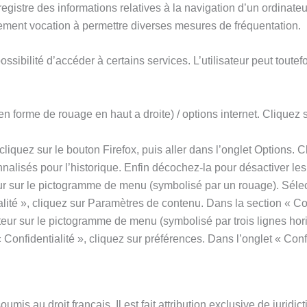
enregistre des informations relatives à la navigation d’un ordinat
également vocation à permettre diverses mesures de fréquentation.
possibilité d’accéder à certains services. L’utilisateur peut toute
en forme de rouage en haut a droite) / options internet. Cliquez 
cliquez sur le bouton Firefox, puis aller dans l’onglet Options. 
nnalisés pour l’historique. Enfin décochez-la pour désactiver les
eur sur le pictogramme de menu (symbolisé par un rouage). Sélec
lité », cliquez sur Paramètres de contenu. Dans la section « C
eur sur le pictogramme de menu (symbolisé par trois lignes hor
Confidentialité », cliquez sur préférences. Dans l’onglet « Conf
 soumis au droit français. Il est fait attribution exclusive de juri